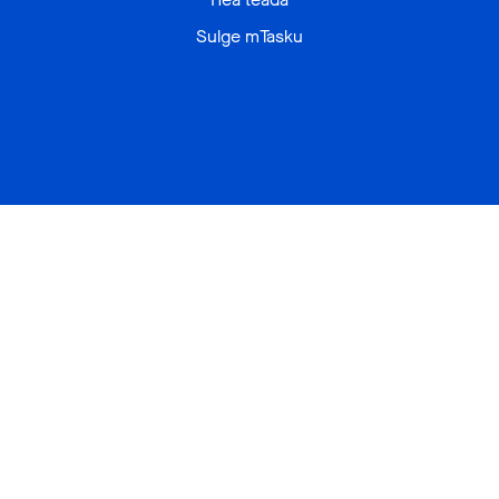
Sulge mTasku
www.ybermarket.com