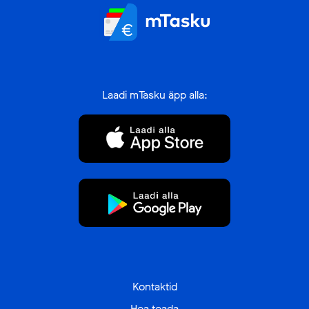
www.prokosmeetika.ee
www.reede.ee
www.royalroses.ee
www.sargiboss.ee
Laadi mTasku äpp alla:
www.sportlab.ee
www.stroller24.com
www.tallinndesignhouse.com
www.ticketer.ee
www.umami.ee
www.veetapesu.ee
www.vestigeverdant.com
Kontaktid
www.yaga.ee
Hea teada