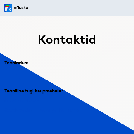
Kontaktid
Teenindus:
Tehniline tugi kaupmehele:
info@mtasku.ee
Sooviavaldus mTaskuga liitumiseks